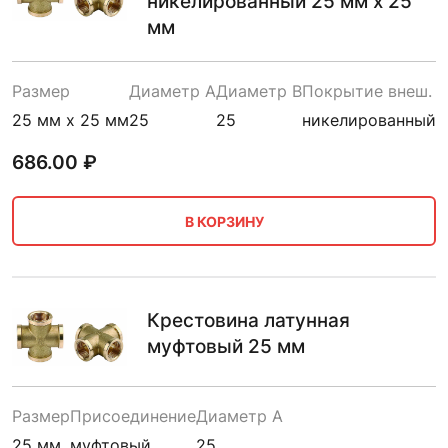
никелированный 25 мм х 25
мм
Размер
Диаметр A
Диаметр B
Покрытие внеш.
25 мм х 25 мм
25
25
никелированный
686.00
₽
В КОРЗИНУ
Крестовина латунная
муфтовый 25 мм
Размер
Присоединение
Диаметр A
25 мм
муфтовый
25