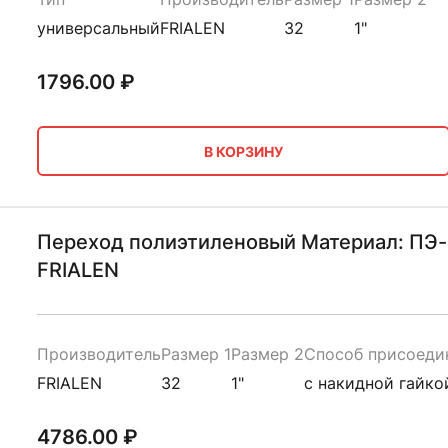
универсальный
FRIALEN
32
1"
1796.00
₽
В КОРЗИНУ
Переход полиэтиленовый Материал: ПЭ-п
FRIALEN
Производитель
Размер 1
Размер 2
Способ присоеди
FRIALEN
32
1"
с накидной гайко
4786.00
₽