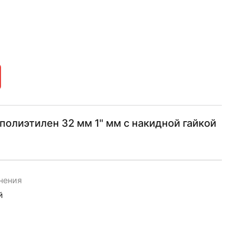
олиэтилен 32 мм 1" мм с накидной гайкой
нения
й