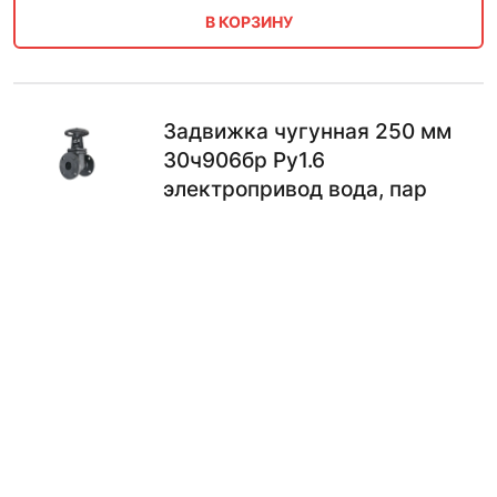
В КОРЗИНУ
Задвижка чугунная 250 мм
30ч906бр Ру1.6
электропривод вода, пар
Диаметр
Маркировка
Среда
Давление
250 мм
30ч906бр
вода, пар
Ру1.6
57551.00
₽
В КОРЗИНУ