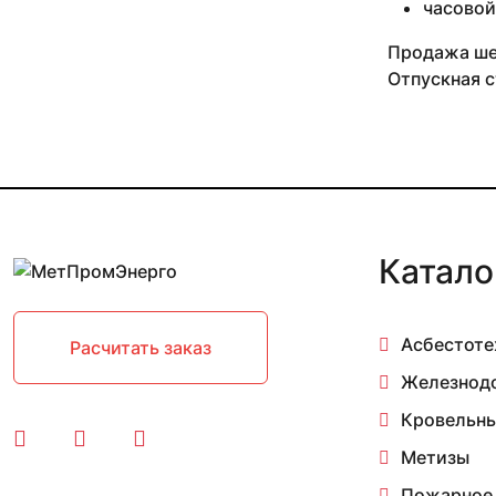
часовой
12 мм 1 м
12 мм 2.5 м
Продажа шес
12 мм 2.8 м
Отпускная с
12 мм 3 м
120 мм
13 мм
13 мм 0.65 м
13 мм 0.87-2.95 м
13 мм 1 м
13 мм 1.24-3 м
Катало
13 мм 2.1 м
13 мм 2.63 м
13 мм 2.8 м
13 мм 3 м
Асбестоте
Расчитать заказ
130 мм
Железнод
14 мм
14 мм 0.05 м
Кровельны
14 мм 0.1 м
Метизы
14 мм 0.15 м
14 мм 0.2 м
Пожарное