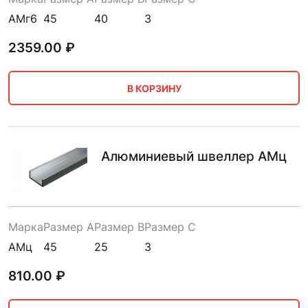
АМг6
45
40
3
2359.00
₽
В КОРЗИНУ
Алюминиевый швеллер АМц
Марка
Размер A
Размер B
Размер C
АМц
45
25
3
810.00
₽