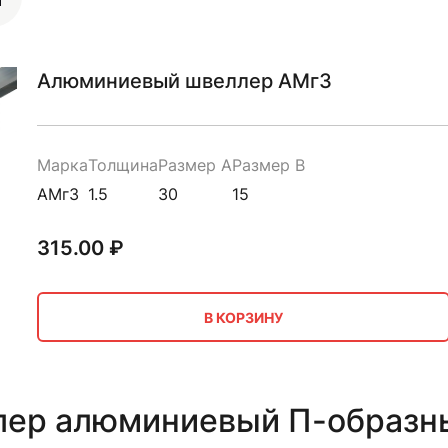
Алюминиевый швеллер АМг3
Марка
Толщина
Размер A
Размер B
АМг3
1.5
30
15
315.00
₽
В КОРЗИНУ
ер алюминиевый П-образн