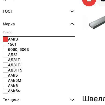
ГОСТ
Марка
АМг3
1561
6060, 6063
АД31
АД31Т
АД31Т1
АД31Т5
АМг5
АМг5М
АМг6
АМг6м
АМц
Швелл
Толщина
Д16