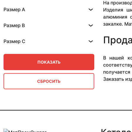
Д16Т
На производ
Размер A
Изделия ши
алюминия о
закалке. Ма
Размер B
Прода
Размер C
В нашей к
соответству
получается
Заказать из