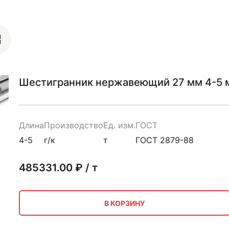
Шестигранник нержавеющий 27 мм 4-5 м
Длина
Производство
Ед. изм.
ГОСТ
4-5
г/к
т
ГОСТ 2879-88
485331.00
₽ / т
В КОРЗИНУ