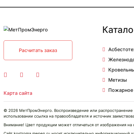
11 мм 2.97-4 м
11 мм 3 м
11 мм 3.03 м
11 мм 3.17-4.84 м
Катало
11 мм 3.26-4.7 м
11 мм 3.5 м
11 мм 3.84-4.2 м
Асбестоте
11 мм 4.1 м
Расчитать заказ
11 мм 4.1-4.2 м
Железнод
11 мм 4.2-4.23 м
11 мм 4.77 м
Кровельны
12 мм
Метизы
12 мм 0.05 м
12 мм 0.097 м
Пожарное
Карта сайта
12 мм 0.1 м
12 мм 0.15 м
12 мм 0.2 м
© 2026 МетПромЭнерго. Воспроизведение или распространение 
12 мм 0.3 м
использовании ссылка на правообладателя и источник заимствова
12 мм 0.4 м
Внимание! Цвет продукции может отличаться от изображения на 
12 мм 0.455 м
Сайт kostroma.mepen.ru носит исключительно информационный х