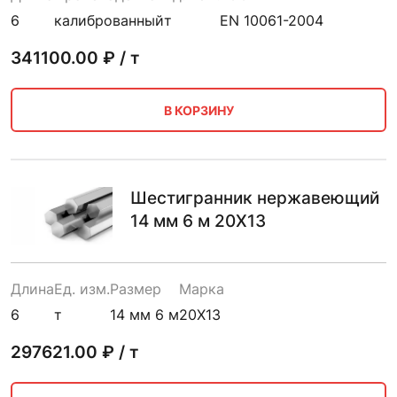
6
калиброванный
т
EN 10061-2004
341100.00
₽ / т
В КОРЗИНУ
Шестигранник нержавеющий
14 мм 6 м 20Х13
Длина
Ед. изм.
Размер
Марка
6
т
14 мм 6 м
20Х13
297621.00
₽ / т